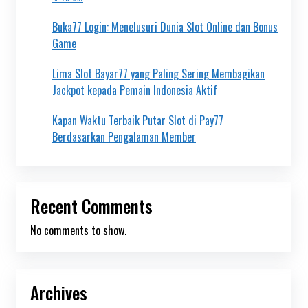
Buka77 Login: Menelusuri Dunia Slot Online dan Bonus
Game
Lima Slot Bayar77 yang Paling Sering Membagikan
Jackpot kepada Pemain Indonesia Aktif
Kapan Waktu Terbaik Putar Slot di Pay77
Berdasarkan Pengalaman Member
Recent Comments
No comments to show.
Archives