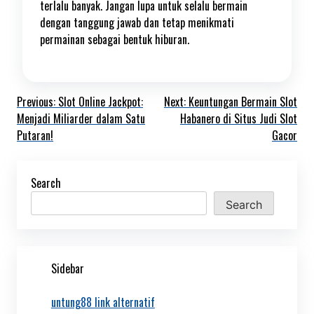
terlalu banyak. Jangan lupa untuk selalu bermain
dengan tanggung jawab dan tetap menikmati
permainan sebagai bentuk hiburan.
Post
Previous:
Slot Online Jackpot:
Next:
Keuntungan Bermain Slot
Menjadi Miliarder dalam Satu
Habanero di Situs Judi Slot
navigation
Putaran!
Gacor
Search
Search
Sidebar
untung88 link alternatif