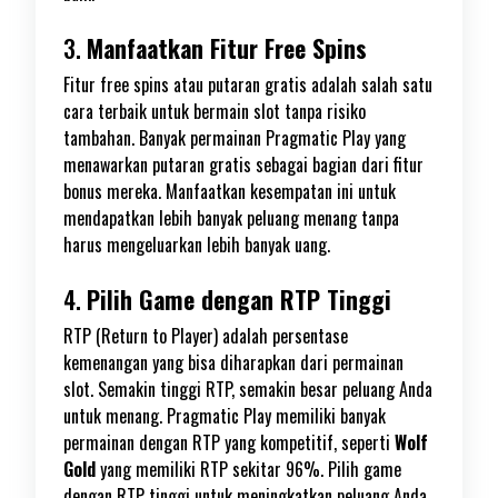
3.
Manfaatkan Fitur Free Spins
Fitur free spins atau putaran gratis adalah salah satu
cara terbaik untuk bermain slot tanpa risiko
tambahan. Banyak permainan Pragmatic Play yang
menawarkan putaran gratis sebagai bagian dari fitur
bonus mereka. Manfaatkan kesempatan ini untuk
mendapatkan lebih banyak peluang menang tanpa
harus mengeluarkan lebih banyak uang.
4.
Pilih Game dengan RTP Tinggi
RTP (Return to Player) adalah persentase
kemenangan yang bisa diharapkan dari permainan
slot. Semakin tinggi RTP, semakin besar peluang Anda
untuk menang. Pragmatic Play memiliki banyak
permainan dengan RTP yang kompetitif, seperti
Wolf
Gold
yang memiliki RTP sekitar 96%. Pilih game
dengan RTP tinggi untuk meningkatkan peluang Anda