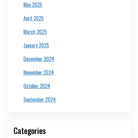
May 2025
April 2025
March 2025
January 2025
December 2024
November 2024
October 2024
September 2024
Categories