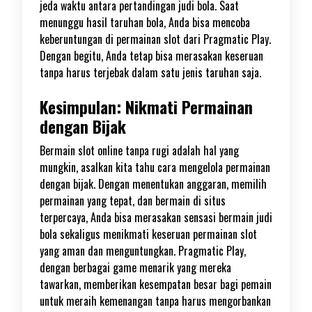
jeda waktu antara pertandingan judi bola. Saat
menunggu hasil taruhan bola, Anda bisa mencoba
keberuntungan di permainan slot dari Pragmatic Play.
Dengan begitu, Anda tetap bisa merasakan keseruan
tanpa harus terjebak dalam satu jenis taruhan saja.
Kesimpulan: Nikmati Permainan
dengan Bijak
Bermain slot online tanpa rugi adalah hal yang
mungkin, asalkan kita tahu cara mengelola permainan
dengan bijak. Dengan menentukan anggaran, memilih
permainan yang tepat, dan bermain di situs
terpercaya, Anda bisa merasakan sensasi bermain judi
bola sekaligus menikmati keseruan permainan slot
yang aman dan menguntungkan. Pragmatic Play,
dengan berbagai game menarik yang mereka
tawarkan, memberikan kesempatan besar bagi pemain
untuk meraih kemenangan tanpa harus mengorbankan