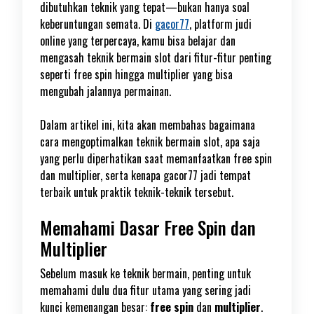
dibutuhkan teknik yang tepat—bukan hanya soal
keberuntungan semata. Di
gacor77
, platform judi
online yang terpercaya, kamu bisa belajar dan
mengasah teknik bermain slot dari fitur-fitur penting
seperti free spin hingga multiplier yang bisa
mengubah jalannya permainan.
Dalam artikel ini, kita akan membahas bagaimana
cara mengoptimalkan teknik bermain slot, apa saja
yang perlu diperhatikan saat memanfaatkan free spin
dan multiplier, serta kenapa gacor77 jadi tempat
terbaik untuk praktik teknik-teknik tersebut.
Memahami Dasar Free Spin dan
Multiplier
Sebelum masuk ke teknik bermain, penting untuk
memahami dulu dua fitur utama yang sering jadi
kunci kemenangan besar:
free spin
dan
multiplier
.