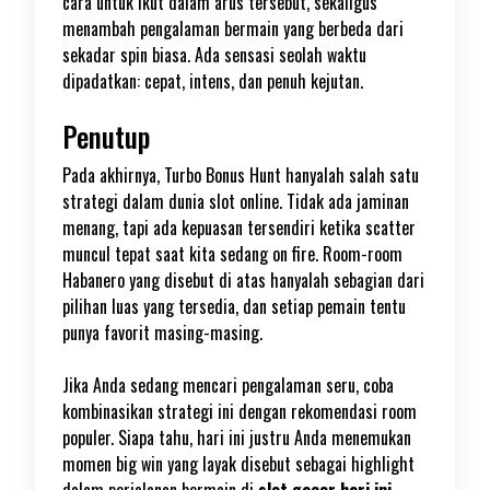
cara untuk ikut dalam arus tersebut, sekaligus
menambah pengalaman bermain yang berbeda dari
sekadar spin biasa. Ada sensasi seolah waktu
dipadatkan: cepat, intens, dan penuh kejutan.
Penutup
Pada akhirnya, Turbo Bonus Hunt hanyalah salah satu
strategi dalam dunia slot online. Tidak ada jaminan
menang, tapi ada kepuasan tersendiri ketika scatter
muncul tepat saat kita sedang on fire. Room-room
Habanero yang disebut di atas hanyalah sebagian dari
pilihan luas yang tersedia, dan setiap pemain tentu
punya favorit masing-masing.
Jika Anda sedang mencari pengalaman seru, coba
kombinasikan strategi ini dengan rekomendasi room
populer. Siapa tahu, hari ini justru Anda menemukan
momen big win yang layak disebut sebagai highlight
dalam perjalanan bermain di
slot gacor hari ini
.