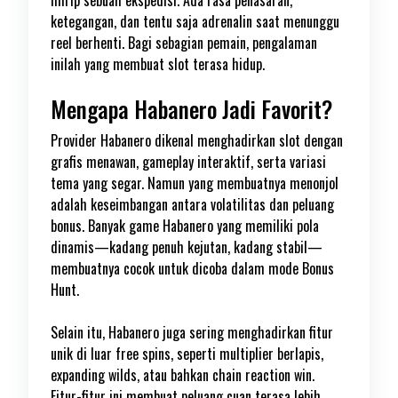
ketegangan, dan tentu saja adrenalin saat menunggu
reel berhenti. Bagi sebagian pemain, pengalaman
inilah yang membuat slot terasa hidup.
Mengapa Habanero Jadi Favorit?
Provider Habanero dikenal menghadirkan slot dengan
grafis menawan, gameplay interaktif, serta variasi
tema yang segar. Namun yang membuatnya menonjol
adalah keseimbangan antara volatilitas dan peluang
bonus. Banyak game Habanero yang memiliki pola
dinamis—kadang penuh kejutan, kadang stabil—
membuatnya cocok untuk dicoba dalam mode Bonus
Hunt.
Selain itu, Habanero juga sering menghadirkan fitur
unik di luar free spins, seperti multiplier berlapis,
expanding wilds, atau bahkan chain reaction win.
Fitur-fitur ini membuat peluang cuan terasa lebih