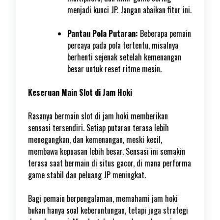
menjadi kunci JP. Jangan abaikan fitur ini.
Pantau Pola Putaran:
Beberapa pemain
percaya pada pola tertentu, misalnya
berhenti sejenak setelah kemenangan
besar untuk reset ritme mesin.
Keseruan Main Slot di Jam Hoki
Rasanya bermain slot di jam hoki memberikan
sensasi tersendiri. Setiap putaran terasa lebih
menegangkan, dan kemenangan, meski kecil,
membawa kepuasan lebih besar. Sensasi ini semakin
terasa saat bermain di situs gacor, di mana performa
game stabil dan peluang JP meningkat.
Bagi pemain berpengalaman, memahami jam hoki
bukan hanya soal keberuntungan, tetapi juga strategi