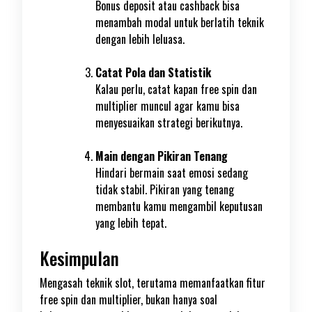
Bonus deposit atau cashback bisa
menambah modal untuk berlatih teknik
dengan lebih leluasa.
Catat Pola dan Statistik
Kalau perlu, catat kapan free spin dan
multiplier muncul agar kamu bisa
menyesuaikan strategi berikutnya.
Main dengan Pikiran Tenang
Hindari bermain saat emosi sedang
tidak stabil. Pikiran yang tenang
membantu kamu mengambil keputusan
yang lebih tepat.
Kesimpulan
Mengasah teknik slot, terutama memanfaatkan fitur
free spin dan multiplier, bukan hanya soal