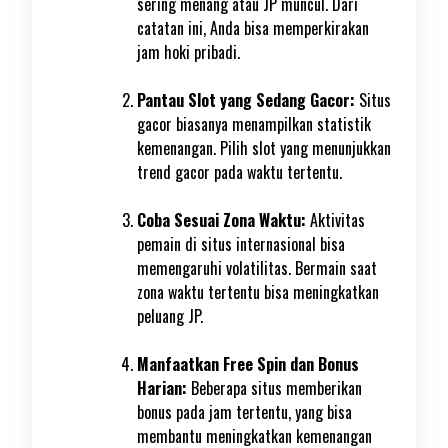
sering menang atau JP muncul. Dari
catatan ini, Anda bisa memperkirakan
jam hoki pribadi.
Pantau Slot yang Sedang Gacor:
Situs
gacor biasanya menampilkan statistik
kemenangan. Pilih slot yang menunjukkan
trend gacor pada waktu tertentu.
Coba Sesuai Zona Waktu:
Aktivitas
pemain di situs internasional bisa
memengaruhi volatilitas. Bermain saat
zona waktu tertentu bisa meningkatkan
peluang JP.
Manfaatkan Free Spin dan Bonus
Harian:
Beberapa situs memberikan
bonus pada jam tertentu, yang bisa
membantu meningkatkan kemenangan