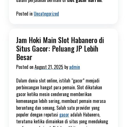
Posted in
Uncategorized
Jam Hoki Main Slot Habanero di
Situs Gacor: Peluang JP Lebih
Besar
Posted on
August 21, 2025
by
admin
Dalam dunia slot online, istilah “gacor” menjadi
perbincangan hangat para pemain. Slot dikatakan
gacor ketika mesin cenderung memberikan
kemenangan lebih sering, membuat pemain merasa
beruntung dan senang. Salah satu provider yang
populer dengan reputasi
gacor
adalah Habanero,
terutama ketika dimainkan di situs yang mendukung