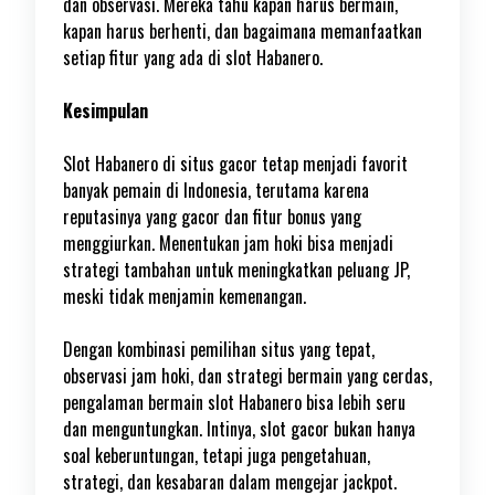
dan observasi. Mereka tahu kapan harus bermain,
kapan harus berhenti, dan bagaimana memanfaatkan
setiap fitur yang ada di slot Habanero.
Kesimpulan
Slot Habanero di situs gacor tetap menjadi favorit
banyak pemain di Indonesia, terutama karena
reputasinya yang gacor dan fitur bonus yang
menggiurkan. Menentukan jam hoki bisa menjadi
strategi tambahan untuk meningkatkan peluang JP,
meski tidak menjamin kemenangan.
Dengan kombinasi pemilihan situs yang tepat,
observasi jam hoki, dan strategi bermain yang cerdas,
pengalaman bermain slot Habanero bisa lebih seru
dan menguntungkan. Intinya, slot gacor bukan hanya
soal keberuntungan, tetapi juga pengetahuan,
strategi, dan kesabaran dalam mengejar jackpot.