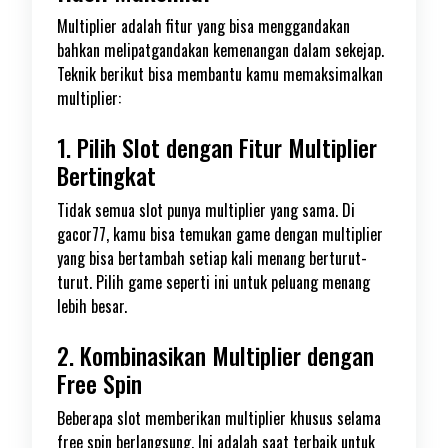
Multiplier adalah fitur yang bisa menggandakan
bahkan melipatgandakan kemenangan dalam sekejap.
Teknik berikut bisa membantu kamu memaksimalkan
multiplier:
1. Pilih Slot dengan Fitur Multiplier
Bertingkat
Tidak semua slot punya multiplier yang sama. Di
gacor77, kamu bisa temukan game dengan multiplier
yang bisa bertambah setiap kali menang berturut-
turut. Pilih game seperti ini untuk peluang menang
lebih besar.
2. Kombinasikan Multiplier dengan
Free Spin
Beberapa slot memberikan multiplier khusus selama
free spin berlangsung. Ini adalah saat terbaik untuk