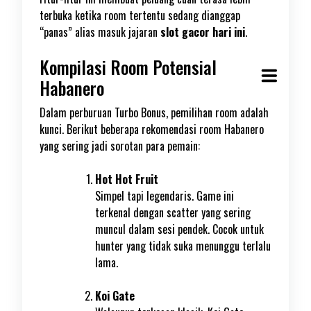
terbuka ketika room tertentu sedang dianggap
“panas” alias masuk jajaran
slot gacor hari ini
.
Kompilasi Room Potensial
Habanero
Dalam perburuan Turbo Bonus, pemilihan room adalah
kunci. Berikut beberapa rekomendasi room Habanero
yang sering jadi sorotan para pemain:
Hot Hot Fruit
Simpel tapi legendaris. Game ini
terkenal dengan scatter yang sering
muncul dalam sesi pendek. Cocok untuk
hunter yang tidak suka menunggu terlalu
lama.
Koi Gate