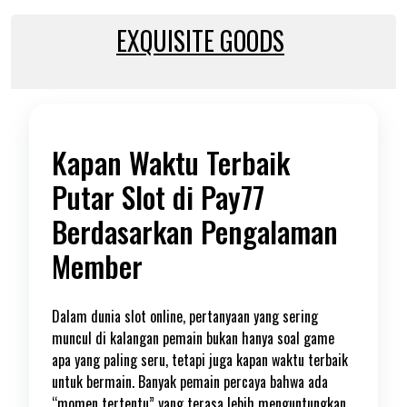
Skip
to
EXQUISITE GOODS
content
Kapan Waktu Terbaik
Putar Slot di Pay77
Berdasarkan Pengalaman
Member
Dalam dunia slot online, pertanyaan yang sering
muncul di kalangan pemain bukan hanya soal game
apa yang paling seru, tetapi juga kapan waktu terbaik
untuk bermain. Banyak pemain percaya bahwa ada
“momen tertentu” yang terasa lebih menguntungkan,