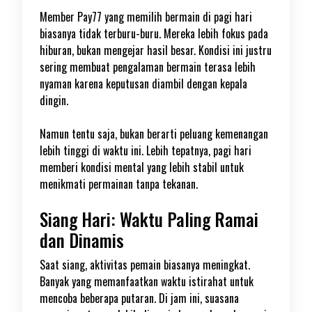
Member Pay77 yang memilih bermain di pagi hari
biasanya tidak terburu-buru. Mereka lebih fokus pada
hiburan, bukan mengejar hasil besar. Kondisi ini justru
sering membuat pengalaman bermain terasa lebih
nyaman karena keputusan diambil dengan kepala
dingin.
Namun tentu saja, bukan berarti peluang kemenangan
lebih tinggi di waktu ini. Lebih tepatnya, pagi hari
memberi kondisi mental yang lebih stabil untuk
menikmati permainan tanpa tekanan.
Siang Hari: Waktu Paling Ramai
dan Dinamis
Saat siang, aktivitas pemain biasanya meningkat.
Banyak yang memanfaatkan waktu istirahat untuk
mencoba beberapa putaran. Di jam ini, suasana