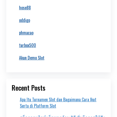
hose88
oddigo
phmacao
turbox500
Akun Demo Slot
Recent Posts
Apa Itu Turnamen Slot dan Bagaimana Cara Ikut
Serta di Platform Slot