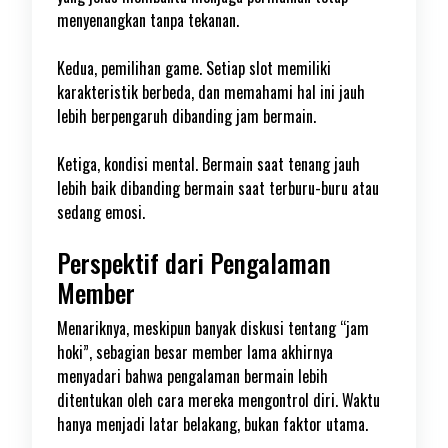
menyenangkan tanpa tekanan.
Kedua, pemilihan game. Setiap slot memiliki
karakteristik berbeda, dan memahami hal ini jauh
lebih berpengaruh dibanding jam bermain.
Ketiga, kondisi mental. Bermain saat tenang jauh
lebih baik dibanding bermain saat terburu-buru atau
sedang emosi.
Perspektif dari Pengalaman
Member
Menariknya, meskipun banyak diskusi tentang “jam
hoki”, sebagian besar member lama akhirnya
menyadari bahwa pengalaman bermain lebih
ditentukan oleh cara mereka mengontrol diri. Waktu
hanya menjadi latar belakang, bukan faktor utama.