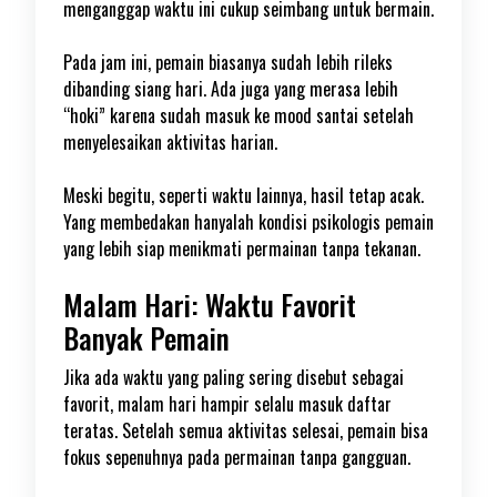
menganggap waktu ini cukup seimbang untuk bermain.
Pada jam ini, pemain biasanya sudah lebih rileks
dibanding siang hari. Ada juga yang merasa lebih
“hoki” karena sudah masuk ke mood santai setelah
menyelesaikan aktivitas harian.
Meski begitu, seperti waktu lainnya, hasil tetap acak.
Yang membedakan hanyalah kondisi psikologis pemain
yang lebih siap menikmati permainan tanpa tekanan.
Malam Hari: Waktu Favorit
Banyak Pemain
Jika ada waktu yang paling sering disebut sebagai
favorit, malam hari hampir selalu masuk daftar
teratas. Setelah semua aktivitas selesai, pemain bisa
fokus sepenuhnya pada permainan tanpa gangguan.