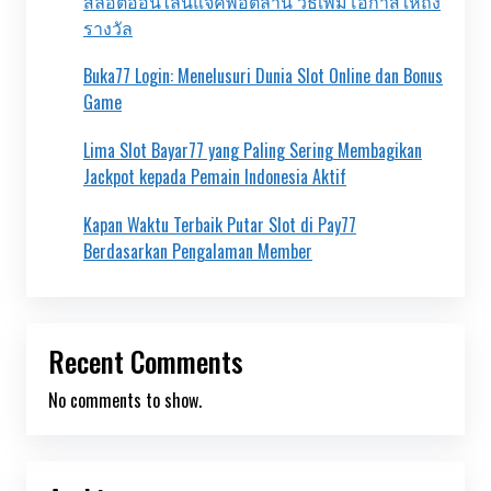
สล็อตออนไลน์แจ็คพอตล้าน วิธีเพิ่มโอกาสให้ถึง
รางวัล
Buka77 Login: Menelusuri Dunia Slot Online dan Bonus
Game
Lima Slot Bayar77 yang Paling Sering Membagikan
Jackpot kepada Pemain Indonesia Aktif
Kapan Waktu Terbaik Putar Slot di Pay77
Berdasarkan Pengalaman Member
Recent Comments
No comments to show.