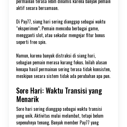
permainan terasa lebih dinamis karena banyak pemain
aktif secara bersamaan.
Di Pay77, siang hari sering dianggap sebagai waktu
“eksperimen”. Pemain mencoba berbagai game,
mengganti slot, atau sekadar mengejar fitur bonus
seperti free spin.
Namun, karena banyak distraksi di siang hari,
sebagian pemain merasa kurang fokus. Inilah alasan
kenapa hasil permainan sering terasa tidak konsisten,
meskipun secara sistem tidak ada perubahan apa pun.
Sore Hari: Waktu Transisi yang
Menarik
Sore hari sering dianggap sebagai waktu transisi
yang unik. Aktivitas mulai melambat, tetapi belum
sepenuhnya tenang. Banyak member Pay77 yang